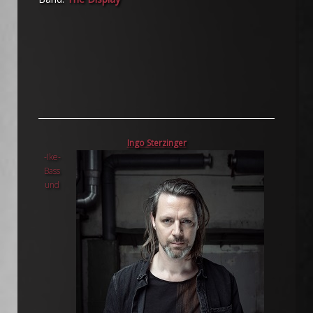
Ingo Sterzinger
-Ike-
Bass
und