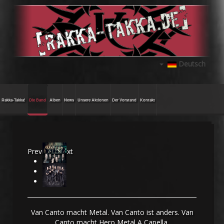
Deutsch
Rakka-Takka!
Die Band
Alben
News
Unsere Aktionen
Der Vorstand
Kontakt
Previous
Next
Van Canto macht Metal. Van Canto ist anders. Van
Canto macht Hero Metal A Capella.