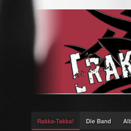
Rakka-Takka!
Die Band
Al