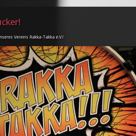
cker!
 unseres Vereins Rakka-Takka e.V.!