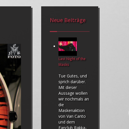
Neue Beiträge
Last Night of the
Masks
Tue Gutes, und
sprich darüber.
Mit dieser
Aussage wollen
wir nochmals an
die
Maskenaktion
von Van Canto
und dem
Fanclub Rakka-